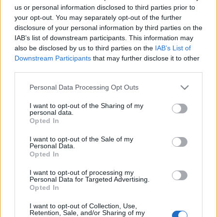
us or personal information disclosed to third parties prior to
Mdavid89
•
2011. november 20.
13
your opt-out. You may separately opt-out of the further
disclosure of your personal information by third parties on the
Nem véletlen, hogy eddig egyetlen beszámolónkban
IAB’s list of downstream participants. This information may
also be disclosed by us to third parties on the
IAB’s List of
sem írtunk még magyarokkal kapcsolatos
Downstream Participants
that may further disclose it to other
élményekről. Tizenegy napnyi kint létünk alatt
third parties.
ugyanis mindössze két alkalommal futottunk
hazaiba – ebből egy nagyon rossz és egy jó
Please note that this website/app uses one or more Google
Personal Data Processing Opt Outs
élményünk született. A legelején külön posztot…
services and may gather and store information including but
not limited to your visit or usage behaviour. You may click to
I want to opt-out of the Sharing of my
personal data.
grant or deny consent to Google and its third-party tags to
Opted In
use your data for below specified purposes in below Google
consent section.
I want to opt-out of the Sale of my
Personal Data.
Opted In
I want to opt-out of processing my
Personal Data for Targeted Advertising.
Opted In
I want to opt-out of Collection, Use,
Retention, Sale, and/or Sharing of my