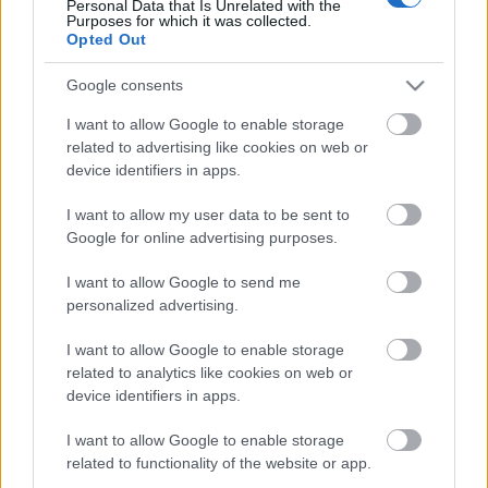
Personal Data that Is Unrelated with the
Purposes for which it was collected.
Opted Out
Google consents
Negyedik nap
I want to allow Google to enable storage
Pakos
•
2011. november 16.
4
related to advertising like cookies on web or
device identifiers in apps.
Hasítunk. Elérkeztünk a negyedik naphoz. Sajnos az
I want to allow my user data to be sent to
első esőáztatta New York-i napunkra ébredtünk. Hol
Google for online advertising purposes.
esett, hol nem, de gondoltuk, nézzük a jó oldalát, így
legalább nem lesz melegünk. Kitartó olvasóinknak
I want to allow Google to send me
talán már le sem kell írnom, mivel indítottuk a
personalized advertising.
napot: lengyelbolt,…
I want to allow Google to enable storage
Harmadik nap
related to analytics like cookies on web or
device identifiers in apps.
Mdavid89
•
2011. november 14.
3
I want to allow Google to enable storage
related to functionality of the website or app.
A szerdát is Manhattanre szántuk. Most nem