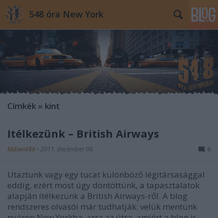
548 óra New York
Címkék
»
kint
Ítélkezünk – British Airways
Mdavid89
•
2011. december 08.
6
Utaztunk vagy egy tucat különböző légitársasággal
eddig, ezért most úgy döntöttünk, a tapasztalatok
alapján ítélkezünk a British Airways-ről. A blog
rendszeres olvasói már tudhatják: velük mentünk
nyáron New Yorkba, arra az útra, amiért a blog is