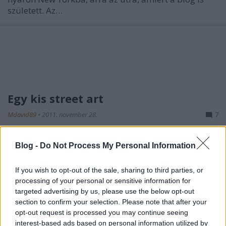
született. Az…
Egy kis street art
Mdavid89
•
2011. november 28.
7
Ahogy a nagyvárosoké általában, New York utcái,
Blog -
Do Not Process My Personal Information
épületei is hemzsegnek a kortárs művészek
munkáitól: sikátorok falain, hidak vasszerkezetén,
If you wish to opt-out of the sale, sharing to third parties, or
konténereken és néhol még a járdán is találunk egy-
processing of your personal or sensitive information for
egy graffitit. Ezek témája, színvonala,
targeted advertising by us, please use the below opt-out
kidolgozottsága és hangulata persze nagyon…
section to confirm your selection. Please note that after your
opt-out request is processed you may continue seeing
Kinti magyar élmények
interest-based ads based on personal information utilized by