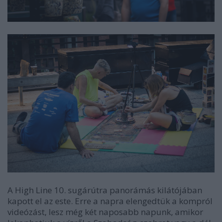
A High Line 10. sugárútra panorámás kilátójában
kapott el az este. Erre a napra elengedtük a kompról
videózást, lesz még két naposabb napunk, amikor