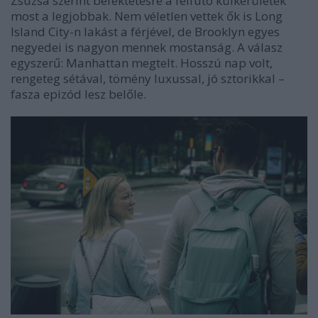
Zsuzsa szerint befektetésre a felfutó külkerületek
most a legjobbak. Nem véletlen vettek ők is Long
Island City-n lakást a férjével, de Brooklyn egyes
negyedei is nagyon mennek mostanság. A válasz
egyszerű: Manhattan megtelt. Hosszú nap volt,
rengeteg sétával, tömény luxussal, jó sztorikkal
–
fasza epizód lesz belőle.