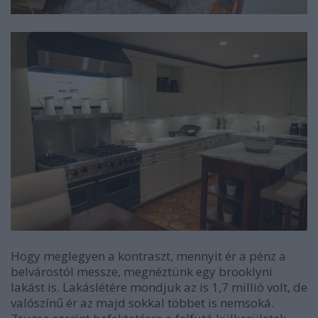
Hogy meglegyen a kontraszt, mennyit ér a pénz a
belvárostól messze, megnéztünk egy brooklyni
lakást is. Lakáslétére mondjuk az is 1,7 millió volt, de
valószínű ér az majd sokkal többet is nemsoká.