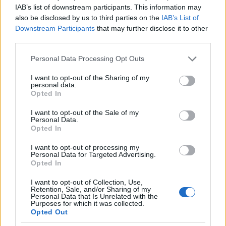
IAB’s list of downstream participants. This information may
also be disclosed by us to third parties on the
IAB’s List of
Downstream Participants
that may further disclose it to other
third parties.
Please note that this website/app uses one or more Google
Personal Data Processing Opt Outs
services and may gather and store information including but
not limited to your visit or usage behaviour. You may click to
I want to opt-out of the Sharing of my
personal data.
grant or deny consent to Google and its third-party tags to
Opted In
use your data for below specified purposes in below Google
consent section.
I want to opt-out of the Sale of my
Personal Data.
Opted In
A péntekbe alany híján megint egy kiadós
I want to opt-out of processing my
vágóképezés fért bele. Kezdtünk a Magyar Háznál
Personal Data for Targeted Advertising.
Upper East Side-on, de hiába nyomtuk a csengőt,
Opted In
nem jutottunk be. Maradt a homlokzat kívülről, ami
I want to opt-out of Collection, Use,
még mindig nem gyenge ezzel a céklaszínnel, és a
Retention, Sale, and/or Sharing of my
nagy zászlókkal, bár a magyar kicsit kopott már.
Personal Data that Is Unrelated with the
Purposes for which it was collected.
Megnéztük kettővel arrébb a szintén zárva talált
Opted Out
református templomot, és előtte a magyar