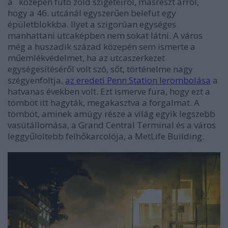
a középen futó zöld szigeteiről, másrészt arról,
hogy a 46. utcánál egyszerűen belefut egy
épületblokkba. Ilyet a szigorúan egységes
manhattani utcaképben nem sokat látni. A város
még a huszadik század közepén sem ismerte a
műemlékvédelmet, ha az utcaszerkezet
egységesítéséről volt szó, sőt, történelme nagy
szégyenfoltja,
az eredeti Penn Station lerombolása
a
hatvanas években volt. Ezt ismerve fura, hogy ezt a
tömböt itt hagyták, megakasztva a forgalmat. A
tömböt, aminek amúgy része a világ egyik legszebb
vasútállomása, a Grand Central Terminal és a város
leggyűlöltebb felhőkarcolója, a MetLife Building.