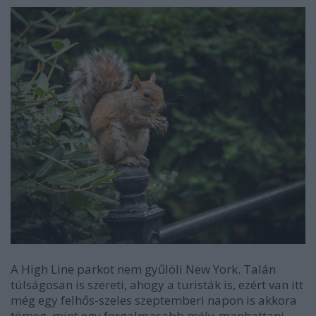
A High Line parkot nem gyűlöli New York. Talán
túlságosan is szereti, ahogy a turisták is, ezért van itt
még egy felhős-szeles szeptemberi napon is akkora
tömeg, mint egy forgalmasabb mély-manhattani