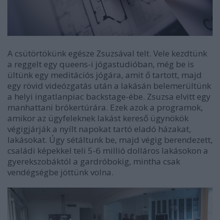
A csütörtökünk egésze Zsuzsával telt. Vele kezdtünk
a reggelt egy queens-i jógastudióban, még be is
ültünk egy meditációs jógára, amit ő tartott, majd
egy rövid videózgatás után a lakásán belemerültünk
a helyi ingatlanpiac backstage-ébe. Zsuzsa elvitt egy
manhattani brókertúrára. Ezek azok a programok,
amikor az ügyfeleknek lakást kereső ügynökök
végigjárják a nyílt napokat tartó eladó házakat,
lakásokat. Úgy sétáltunk be, majd végig berendezett,
családi képekkel teli 5-6 millió dolláros lakásokon a
gyerekszobáktól a gardróbokig, mintha csak
vendégségbe jöttünk volna.