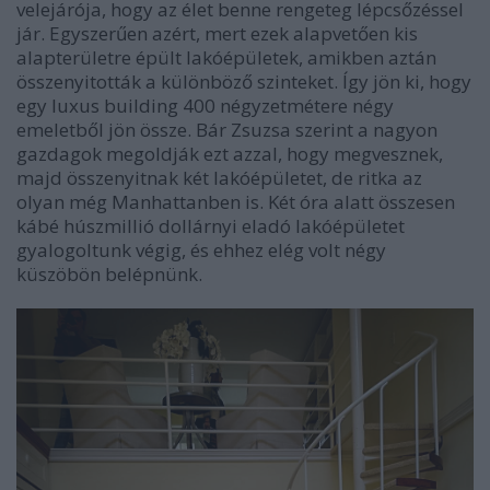
velejárója, hogy az élet benne rengeteg lépcsőzéssel
jár. Egyszerűen azért, mert ezek alapvetően kis
alapterületre épült lakóépületek, amikben aztán
összenyitották a különböző szinteket. Így jön ki, hogy
egy luxus building 400 négyzetmétere négy
emeletből jön össze. Bár Zsuzsa szerint a nagyon
gazdagok megoldják ezt azzal, hogy megvesznek,
majd összenyitnak két lakóépületet, de ritka az
olyan még Manhattanben is. Két óra alatt összesen
kábé húszmillió dollárnyi eladó lakóépületet
gyalogoltunk végig, és ehhez elég volt négy
küszöbön belépnünk.