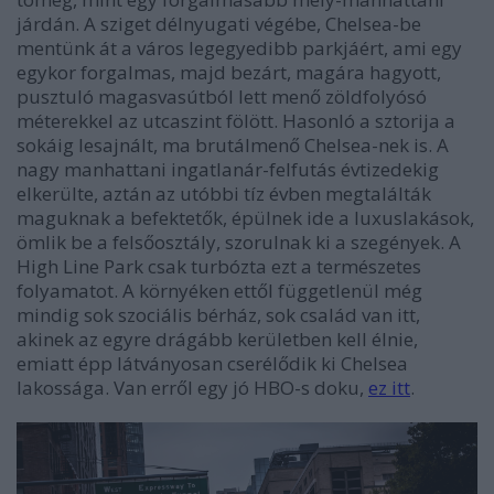
járdán. A sziget délnyugati végébe, Chelsea-be
mentünk át a város legegyedibb parkjáért, ami egy
egykor forgalmas, majd bezárt, magára hagyott,
pusztuló magasvasútból lett menő zöldfolyósó
méterekkel az utcaszint fölött. Hasonló a sztorija a
sokáig lesajnált, ma brutálmenő Chelsea-nek is. A
nagy manhattani ingatlanár-felfutás évtizedekig
elkerülte, aztán az utóbbi tíz évben megtalálták
maguknak a befektetők, épülnek ide a luxuslakások,
ömlik be a felsőosztály, szorulnak ki a szegények. A
High Line Park csak turbózta ezt a természetes
folyamatot. A környéken ettől függetlenül még
mindig sok szociális bérház, sok család van itt,
akinek az egyre drágább kerületben kell élnie,
emiatt épp látványosan cserélődik ki Chelsea
lakossága. Van erről egy jó HBO-s doku,
ez itt
.