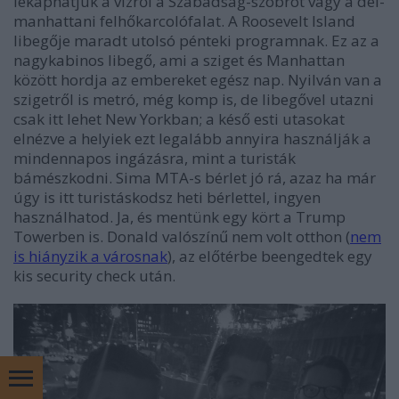
lekaphatjuk a vízről a Szabadság-szobrot vagy a dél-
manhattani felhőkarcolófalat. A Roosevelt Island
libegője maradt utolsó pénteki programnak. Ez az a
nagykabinos libegő, ami a sziget és Manhattan
között hordja az embereket egész nap. Nyilván van a
szigetről is metró, még komp is, de libegővel utazni
csak itt lehet New Yorkban; a késő esti utasokat
elnézve a helyiek ezt legalább annyira használják a
mindennapos ingázásra, mint a turisták
bámészkodni. Sima MTA-s bérlet jó rá, azaz ha már
úgy is itt turistáskodsz heti bérlettel, ingyen
használhatod. Ja, és mentünk egy kört a Trump
Towerben is. Donald valószínű nem volt otthon (
nem
is hiányzik a városnak
), az előtérbe beengedtek egy
kis security check után.