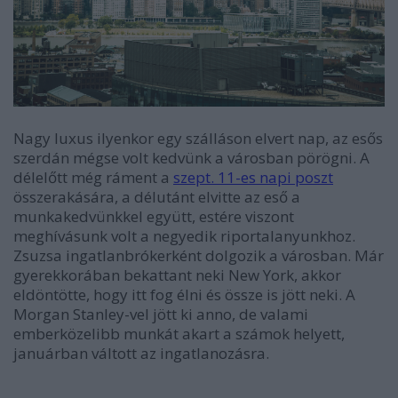
Nagy luxus ilyenkor egy szálláson elvert nap, az esős
szerdán mégse volt kedvünk a városban pörögni. A
délelőtt még ráment a
szept. 11-es napi poszt
összerakására, a délutánt elvitte az eső a
munkakedvünkkel együtt, estére viszont
meghívásunk volt a negyedik riportalanyunkhoz.
Zsuzsa ingatlanbrókerként dolgozik a városban. Már
gyerekkorában bekattant neki New York, akkor
eldöntötte, hogy itt fog élni és össze is jött neki. A
Morgan Stanley-vel jött ki anno, de valami
emberközelibb munkát akart a számok helyett,
januárban váltott az ingatlanozásra.