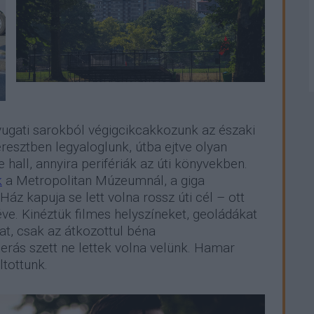
nyugati sarokból végigcikcakkozunk az északi
resztben legyaloglunk, útba ejtve olyan
e hall, annyira perifériák az úti könyvekben.
k
a Metropolitan Múzeumnál, a giga
áz kapuja se lett volna rossz úti cél – ott
e. Kinéztük filmes helyszíneket, geoládákat
at, csak az átkozottul béna
erás szett ne lettek volna velünk. Hamar
ltottunk.