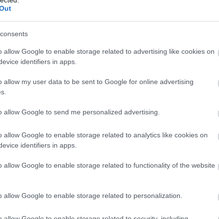
Out
irályabb dolog New Yorkban. A Columbus
 legsunyibban: az egyik pillanatban még
consents
rcolók, ömlenek az autók és a tömegek
o allow Google to enable storage related to advertising like cookies on
jnak az első lombkoronák és onnantól jön a
evice identifiers in apps.
 a városban, de a Central Park nélkül New
gel lenne. A 21. századra már kevés terület
o allow my user data to be sent to Google for online advertising
a világ nagyvárosai közt, de ilyen
s.
nincs semmi másnak. Pár lépés alatt beránt
to allow Google to send me personalized advertising.
 lépni, hogy meglásd az első mókust.
o allow Google to enable storage related to analytics like cookies on
evice identifiers in apps.
o allow Google to enable storage related to functionality of the website
o allow Google to enable storage related to personalization.
o allow Google to enable storage related to security, including