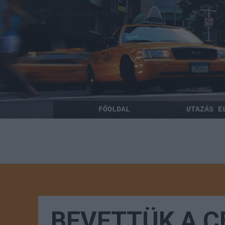
548 ÓRA NEW YORK
FŐOLDAL
UTAZÁS E
BEVETTÜK A C