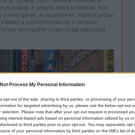
élik az utcákat, nem menekül mindenki a
esztutcákat. A szagok néhol brutálisak. Sok
b a metrójának, az épületeinek, Manhattanban
. Valahol a szemétkezelés és a tartósan
nyilván nem aszfalt izzad rohadt sajtszagút
Not Process My Personal Information
to opt-out of the sale, sharing to third parties, or processing of your per
formation for targeted advertising by us, please use the below opt-out s
r selection. Please note that after your opt-out request is processed y
eing interest-based ads based on personal information utilized by us or
disclosed to third parties prior to your opt-out. You may separately opt-
losure of your personal information by third parties on the IAB’s list of