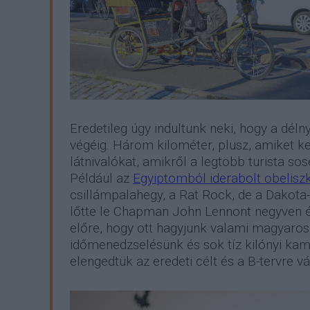
Eredetileg úgy indultunk neki, hogy a dél
végéig. Három kilométer, plusz, amiket ke
látnivalókat, amikről a legtöbb turista sos
Például az
Egyiptomból iderabolt obelisz
csillámpalahegy, a Rat Rock, de a Dakota-H
lőtte le Chapman John Lennont negyven év
előre, hogy ott hagyjunk valami magyaros
időmenedzselésünk és sok tíz kilónyi kam
elengedtük az eredeti célt és a B-tervre vá