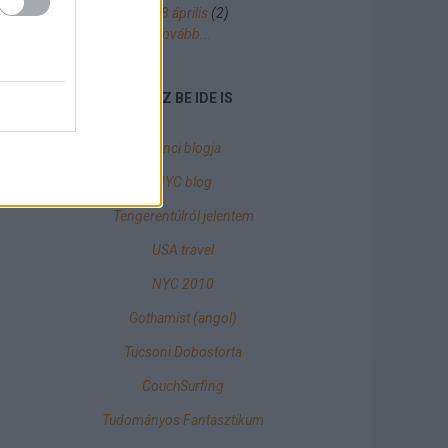
2018 április
(
2
)
Tovább
...
NÉZZ BE IDE IS
Dönci blogja
NYC blog
Tengerentúlról jelentem
USA travel
NYC 2010
Gothamist (angol)
Tucsoni Dobostorta
CouchSurfing
Tudományos Fantasztikum