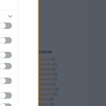
ARCHÍVUM
2020 február
(
1
)
2019 november
(
1
)
2019 október
(
2
)
2018 december
(
1
)
2018 november
(
1
)
2018 október
(
1
)
2018 szeptember
(
7
)
2018 augusztus
(
5
)
2018 július
(
2
)
2018 június
(
1
)