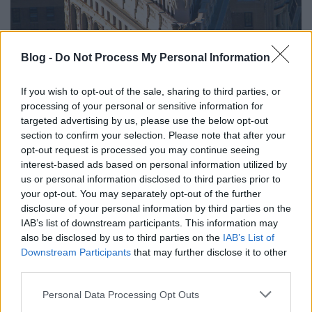
Blog -
Do Not Process My Personal Information
If you wish to opt-out of the sale, sharing to third parties, or
processing of your personal or sensitive information for
targeted advertising by us, please use the below opt-out
section to confirm your selection. Please note that after your
opt-out request is processed you may continue seeing
6. Állt előtte egy óriási diadalív
interest-based ads based on personal information utilized by
us or personal information disclosed to third parties prior to
your opt-out. You may separately opt-out of the further
A Madison Square Park környéke már sok diadalívet
disclosure of your personal information by third parties on the
látott. 1889-ben George Washington emlékének
IAB’s list of downstream participants. This information may
állítottak két diadalívet is, a századfordulón a
also be disclosed by us to third parties on the
IAB’s List of
spanyol-amerikai háborúban aratott győzelemnek,
Downstream Participants
that may further disclose it to other
majd 1918-ban az első világháborúban elhunytak
third parties.
emlékére építettek egyet az Ötödik sugárútra, a
Please note that this website/app uses one or more Google
Flatiron elé. A környéket erősen meghatározó ívet
Personal Data Processing Opt Outs
services and may gather and store information including but
eleve rövid életűre tervezték, de aztán mindössze két