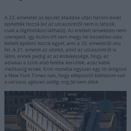
A 22. emeletet az épület átadása után három évvel
építették hozzá (ez az utcaszintről nem is látszik,
csak a légifotókon látható). Az eredeti tervekben nem
szerepelt, így külön lift sem megy fel közvetlen oda;
kellett építeni hozzá egyet, ami a 20. emeletről visz
fel. A 21. emelet az utolsó, amit az utcaszintről is
látni, ennek pedig az az érdekessége, hogy az
ablakai a szint alsó felébe kerültek, azaz kábé
mellkasig érnek. Erre mondta egyszer egy itt dolgozó
a New York Times-nak, hogy
elképesztő kilátásom van
a városra, egészen addig, míg fel nem állok.