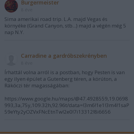
Burgermeister
8 éve
Sima amerikai road trip. L.A. majd Vegas és
környéke (Grand Canyon, stb...) majd a végén még 5
nap N.Y.
Carradine a gardróbszekrényben
8 éve
Írhattál volna arról is a postban, hogy Pesten is van
egy ilyen épület a Gutenberg téren, a körúton, a
Rákóczi tér magasságában:
https://www.google.hu/maps/@47.4928559,19.0698
993,3a,75y,109.32h,92.96t/data=!3m6!1e1!3m4!1saP
59eYty2yOZVxFNcEtnTw!2e0!7i13312!8i6656