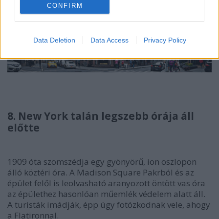
CONFIRM
Data Deletion
Data Access
Privacy Policy
8. New York talán legszebb órája áll
előtte
1909 óta szomszédja egy gyönyörű, ion oszlopon
álló köztéri óra. A Madison Square Pakrból és az
épület felől is leolvasható aranyozott öntött vas óra
az épülethez hasonlóan műemlék védelem alatt áll.
A turisták imádják, épp úgy fotózkodnak vele, ahogy
a Flatironnal.