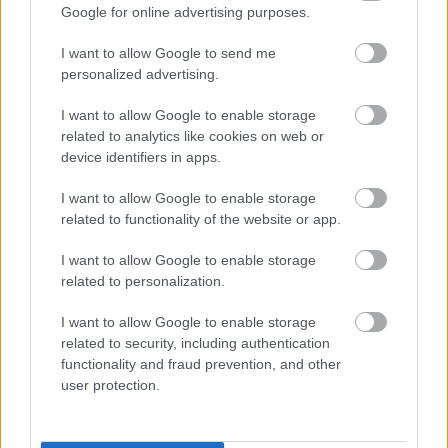
Google for online advertising purposes.
7. Van egy kistestvére
I want to allow Google to send me
personalized advertising.
I want to allow Google to enable storage
A húszas években épült
Dél-Manhattanben
a
related to analytics like cookies on web or
csupán nyolcszintes Delmonico's Building, amit
device identifiers in apps.
sokszor emlegettek már, mint a Flatiron kistestvére.
Amúgy sok testvére van a világban, a Wikipédán
I want to allow Google to enable storage
egész szócikke van
a flatiron buildingeknek, azaz a
related to functionality of the website or app.
háromszög alapra épített kisebb-nagyobb
épületeknek. Nem egy köztük idősebb, mint a híres
I want to allow Google to enable storage
manhattani, igaz, magasabb és népszerűbb egy
related to personalization.
sincs nála.
I want to allow Google to enable storage
related to security, including authentication
functionality and fraud prevention, and other
user protection.