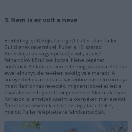
3. Nem is ez volt a neve
Eredetileg építtetője, George A Fuller után Fuller
Buildignek nevezték el. Fuller a 19. század
Amerikájának nagy építtetője volt, az első
felharcolók közül sok hozzá, illetve cégéhez
kötődnek. A Flatiront nem élte meg, átadása előtt két
évvel elhunyt, de nevében sokáig vele maradt. A
környékbeliek azonban a vasalóhoz hasonló formája
miatt flatironnak nevezték, mígnem idővel ez lett a
hivatalosan elfogadott megnevezése. Akadnak olyan
források is, amelyek szerint a környéken már azelőtt
flatironnak nevezték a háromszög alapú telket,
mielőtt Fuller felépítette rá felhőkarcolóját.