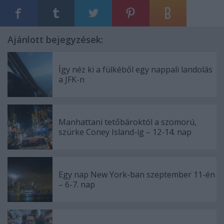
Ajánlott bejegyzések:
Így néz ki a fülkéből egy nappali landolás
a JFK-n
Manhattani tetőbároktól a szomorú,
szürke Coney Island-ig – 12-14. nap
Egy nap New York-ban szeptember 11-én
– 6-7. nap