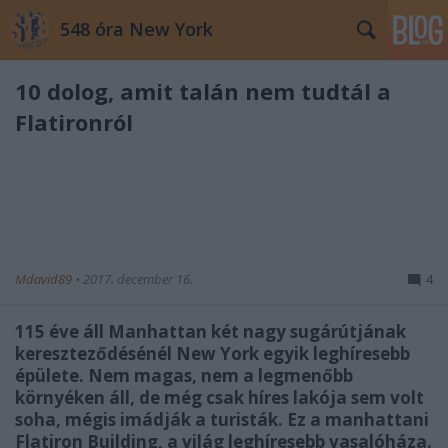
548 óra New York
10 dolog, amit talán nem tudtál a
Flatironról
Mdavid89
•
2017. december 16.
4
115 éve áll Manhattan két nagy sugárútjának
kereszteződésénél New York egyik leghíresebb
épülete. Nem magas, nem a legmenőbb
környéken áll, de még csak híres lakója sem volt
soha, mégis imádják a turisták. Ez a manhattani
Flatiron Building, a világ leghíresebb vasalóháza.