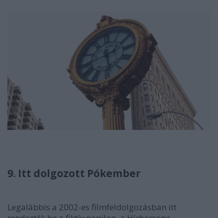
9. Itt dolgozott Pókember
Legalábbis a 2002-es filmfeldolgozásban itt
rendezték be a fiktív napilap, a Hírharsona