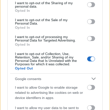
not limited to your visit or usage behaviour. You may click to
I want to opt-out of the Sharing of my
évvel állítása után elbontották, csak pár fotó maradt
personal data.
grant or deny consent to Google and its third-party tags to
róla. Ha New Yorkban járva megnéznél egy
Opted In
use your data for below specified purposes in below Google
diadalívet, nem kell messzire menned, a Washington
consent section.
I want to opt-out of the Sale of my
Square Parkban
áll egy ma is
.
Personal Data.
Opted In
I want to opt-out of processing my
Personal Data for Targeted Advertising.
Opted In
I want to opt-out of Collection, Use,
Retention, Sale, and/or Sharing of my
Personal Data that Is Unrelated with the
Purposes for which it was collected.
Opted Out
Google consents
I want to allow Google to enable storage
related to advertising like cookies on web or
device identifiers in apps.
I want to allow my user data to be sent to