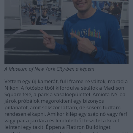
A Museum of New York City-ben a képem
Vettem egy új kamerát, full frame-re váltok, marad a
Nikon. A fotósboltból kifordulva sétálok a Madison
Square felé, a park a vasalóépülettel. Amióta NY-ba
járok próbálok megörökíteni egy bizonyos
pillanatot, amit sokszor láttam, de sosem tudtam
rendesen elkapni. Amikor kilép egy szép nő vagy ferfi
vagy pár a járdára és lendületből teszi fel a kezét
leinteni egy taxit. Éppen a Flatiron Buildinget