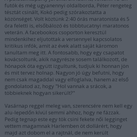
futók és még ugyanennyi oldalborda, Péter rengeteg
tésztát csinált, Kokó pedig szórakoztatta a
közönséget. Volt köztünk 2:40 órás maratonista és 5
óra feletti is, elsőbálozó és többtucatnyi maratonos
veterán. A facebookos csoporton keresztül
mindenkihez eljutottak a versennyel kapcsolatos
kritikus infók, amit az évek alatt saját káromon
tanultam meg itt. A fontosabb, hogy egy csapatot
kovácsoltunk, akik nagyrésze sosem találkozott, de
hónapok óta együtt izgultunk, tudjuk ki honnan jön
és mit tervez holnap. Nagyon jó úgy befutni, hogy
nem csak magaddal vagy elfoglalva, hanem az első
gondolatod az, hogy "Hol vannak a srácok, a
többieknek hogyan sikerült?"
Vasárnap reggel meleg van, szerencsére nem kell egy
alu-lepedőn kívül semmi ahhoz, hogy ne fázzak.
Pedig tegnap este egy tök csini fekete női legginget
vettem magamnak Harlemben öt dollárért, hogy
majd azt dobom el a rajtnál, de nem került