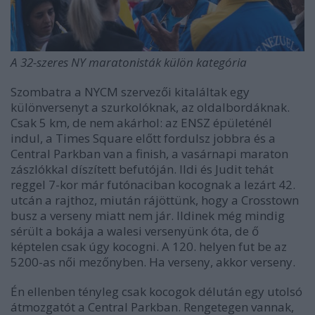
A 32-szeres NY maratonisták külön kategória
Szombatra a NYCM szervezői kitaláltak egy
különversenyt a szurkolóknak, az oldalbordáknak.
Csak 5 km, de nem akárhol: az ENSZ épületénél
indul, a Times Square előtt fordulsz jobbra és a
Central Parkban van a finish, a vasárnapi maraton
zászlókkal díszített befutóján. Ildi és Judit tehát
reggel 7-kor már futónaciban kocognak a lezárt 42.
utcán a rajthoz, miután rájöttünk, hogy a Crosstown
busz a verseny miatt nem jár. Ildinek még mindig
sérült a bokája a walesi versenyünk óta, de ő
képtelen csak úgy kocogni. A 120. helyen fut be az
5200-as női mezőnyben. Ha verseny, akkor verseny.
Én ellenben tényleg csak kocogok délután egy utolsó
átmozgatót a Central Parkban. Rengetegen vannak,