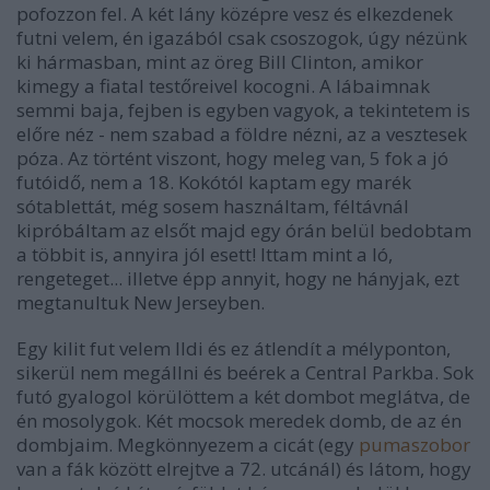
pofozzon fel. A két lány középre vesz és elkezdenek
futni velem, én igazából csak csoszogok, úgy nézünk
ki hármasban, mint az öreg Bill Clinton, amikor
kimegy a fiatal testőreivel kocogni. A lábaimnak
semmi baja, fejben is egyben vagyok, a tekintetem is
előre néz - nem szabad a földre nézni, az a vesztesek
póza. Az történt viszont, hogy meleg van, 5 fok a jó
futóidő, nem a 18. Kokótól kaptam egy marék
sótablettát, még sosem használtam, féltávnál
kipróbáltam az elsőt majd egy órán belül bedobtam
a többit is, annyira jól esett! Ittam mint a ló,
rengeteget... illetve épp annyit, hogy ne hányjak, ezt
megtanultuk New Jerseyben.
Egy kilit fut velem Ildi és ez átlendít a mélyponton,
sikerül nem megállni és beérek a Central Parkba. Sok
futó gyalogol körülöttem a két dombot meglátva, de
én mosolygok. Két mocsok meredek domb, de az én
dombjaim. Megkönnyezem a cicát (egy
pumaszobor
van a fák között elrejtve a 72. utcánál) és látom, hogy