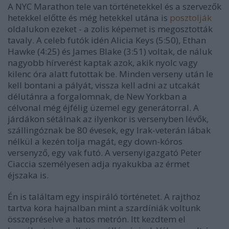
A NYC Marathon tele van történetekkel és a szervezők
hetekkel előtte és még hetekkel utána is
posztolják
oldalukon ezeket - a zolis képemet is megosztották
tavaly. A celeb futók idén Alicia Keys (5:50), Ethan
Hawke (4:25) és James Blake (3:51) voltak, de náluk
nagyobb hírverést kaptak azok, akik nyolc vagy
kilenc óra alatt futottak be. Minden verseny után le
kell bontani a pályát, vissza kell adni az utcakát
délutánra a forgalomnak, de New Yorkban a
célvonal még éjfélig üzemel egy generátorral. A
járdákon sétálnak az ilyenkor is versenyben lévők,
szállingóznak be 80 évesek, egy Irak-veterán lábak
nélkül a kezén tolja magát, egy down-kóros
versenyző, egy vak futó. A versenyigazgató Peter
Ciaccia személyesen adja nyakukba az érmet
éjszaka is.
Én is találtam egy inspiráló történetet. A rajthoz
tartva kora hajnalban mint a szardíniák voltunk
összepréselve a hatos metrón. Itt kezdtem el