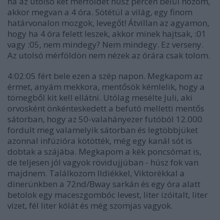
ha az utolsó két mérföldet húsz percen belül hozom,
akkor megvan a 4 óra. Sötétül a világ, egy finom
határvonalon mozgok, levegőt! Átvillan az agyamon,
hogy ha 4 óra felett leszek, akkor minek hajtsak, :01
vagy :05, nem mindegy? Nem mindegy. Ez verseny.
Az utolsó mérföldön nem nézek az órára csak tolom.
4:02:05 fért bele ezen a szép napon. Megkapom az
érmet, anyám mekkora, mentősök kémlelik, hogy a
tömegből kit kell ellátni. Utólag mesélte Juli, aki
orvosként önkénteskedett a befutó melletti mentős
sátorban, hogy az 50-valahányezer futóból 12.000
fordult meg valamelyik sátorban és legtöbbjüket
azonnal infúzióra kötötték, még egy kanál sót is
dobtak a szájába. Megkapom a kék poncsómat is,
de teljesen jól vagyok rövidujjúban - húsz fok van
majdnem. Találkozom Ildiékkel, Viktorékkal a
dinerünkben a 72nd/Bway sarkán és egy óra alatt
betolok egy maceszgombóc levest, liter izóitalt, liter
vízet, fél liter kólát és még szomjas vagyok.