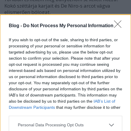
Kokó széttárja karjait és De Niro-s arcot vágva
elismerően bólogat.
A rajt fergeteges, egy igazi ágyút sütnek el
Blog -
Do Not Process My Personal Information
mellbevágó robajjal de előtte még elénekli valaki az
amerikai himnuszt. Csak később olvasom, hogy
If you wish to opt-out of the sale, sharing to third parties, or
Susanna Phillips operaénekes hangját hallottuk, aki
processing of your personal or sensitive information for
a himnusz után lemászott a rajtvonalhoz és lefutotta
targeted advertising by us, please use the below opt-out
a maratont... Felkanyarodunk a Verrazzano Bridge-
section to confirm your selection. Please note that after your
re és szokatlanul tömeg van. Jahogy felbontottak két
opt-out request is processed you may continue seeing
sávot a hídon, hát igen, az nem segít, elveszítek 1.5
interest-based ads based on personal information utilized by
percet az első mérföldön.
Ideje megemlítsem, hogy
us or personal information disclosed to third parties prior to
ma
nem kocogni jöttem hanem csúcsot dönteni,
your opt-out. You may separately opt-out of the further
3:50-nel meglenne a legjobb marcsi, 3:58 óra kellene
disclosure of your personal information by third parties on the
a legjobb NY marcsihoz. Jól ment a felkészülés,
IAB’s list of downstream participants. This information may
erősnek érzem magam, de hosszú a 42 km, lehet
also be disclosed by us to third parties on the
IAB’s List of
bármi. Keresek egy iramfutót, de nem találok egyet
Downstream Participants
that may further disclose it to other
third parties.
sem, így az órámat követve tartom a tervezett
tempót és 10 km-re fokozatosan behozom a kezdeti
Please note that this website/app uses one or more Google
Personal Data Processing Opt Outs
lemaradást. Ilyenkorra már érzed, hogy milyen
services and may gather and store information including but