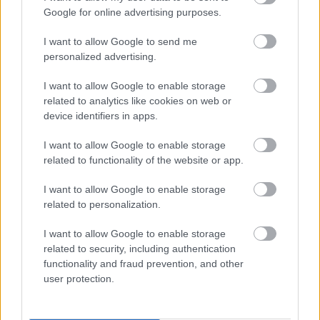
Google for online advertising purposes.
még be kell hozni később.
I want to allow Google to send me
Manhattanbe szédítő tempóval szakadunk be,
personalized advertising.
simán behozzuk a QBB-n elvesztett perceket, lobog a
hajunk és őrjöng a tömeg, ahogy lekanyarodunk a
I want to allow Google to enable storage
hídrol. A rajt és a cél után ez a verseny harmadik
related to analytics like cookies on web or
csúcspontja, elképesztő lökést ad. A First Avenue-n
device identifiers in apps.
szívom magamba a tömeg energiáját de nem
vagyok kezdő - tudom, hogy itt kell figyelni a
I want to allow Google to enable storage
tempóra és a pulzusra. Közeledik a 30. kili és itt
related to functionality of the website or app.
szokták az emberek elfutni az erejüket, ebből lesz
hosszú gyaloglás fél óra múlva. Bár a lábaim tudnák
I want to allow Google to enable storage
tartani a tempót az iramfutóval, de nagyon lihegek,
related to personalization.
a 160 feletti pulzus nekem sok a full-marcsin, ennek
rossz vége lesz, hagyom elmenni őket.
I want to allow Google to enable storage
related to security, including authentication
A Bronxban akkora hangerővel tolják a zenét, hogy
functionality and fraud prevention, and other
beszakad a dobhártyám, egy kis híd be a Bronxba,
user protection.
egy másik híd vissza Manhattanbe, nem hosszú, nem
meredek, de nagyon rosszul esik. A két kedvenc