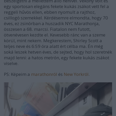
beszélgetni a mellettem álló nénivel. Vékony volt és
egy sportosan elegáns fekete kukás zsákot vett fel a
reggeli hűvös ellen, ebben nyomult a rajthoz,
csillogó szemekkel. Kérdésemre elmondta, hogy 70
éves, ez zsinórban a huszadik NYC Marathonja,
összesen a 68. marcsi. Fiatalon nem futott,
ötvenévesen kezdte el. Kevesebb ránc van a szeme
körül, mint nekem. Megkerestem, Shirley Scott a
teljes neve és 6:59 óra alatt ért célba ma. Én még
soká leszek hetven
é
ves, de sejted, hogy hol szeretnék
majd lenni: a hatos metrón, egy fekete kukás zsákot
viselve.
PS: Képeim a
marathonról
és
New Yorkról
.