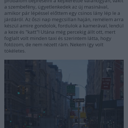
próbálom bepréselni a képkeretbe valahogyan, vakít
a szembefény, ügyetlenkedek az új masinával,
amikor pár lépéssel előttem egy csinos lány lép le a
járdáról. Az őszi nap megcsillan haján, remélem arra
készül amire gondolok, fordulok a kamerával, lendül
a keze és "katt"! Utána még percekig állt ott, mert
foglalt volt minden taxi és szerintem látta, hogy
fotózom, de nem nézett rám. Nekem így volt
tökéletes.