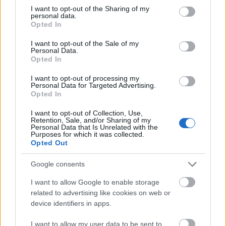
napod van és ma jól érzem magam, megvan a
not limited to your visit or usage behaviour. You may click to
I want to opt-out of the Sharing of my
ritmus. Brooklynban lepacsizok Hollaubek Petiékkel,
personal data.
grant or deny consent to Google and its third-party tags to
Opted In
egy nem szerény méretű magyar zászló alatt állnak
use your data for below specified purposes in below Google
precízen a megbeszélt ponton, az IT-sok ilyenek.
consent section.
I want to opt-out of the Sale of my
Personal Data.
Minden nagyon gyorsan megy féltávig és ez jó,
Opted In
élvezem a rockzenekarokat, nézem a fürtös srácokat
I want to opt-out of processing my
az ortodox zsidónegyedben, a gospel kórust a fekete
Personal Data for Targeted Advertising.
templom előtt, milliók szurkolnak. Beér engem a
Opted In
3:45 órás iramfutó és a nyáj, ami követi. Ez az ÉN
I want to opt-out of Collection, Use,
tempóm, csatlakozom és együtt megyünk fel a
Retention, Sale, and/or Sharing of my
Queensboro Bridge-re. 25 km-nél nagyon nehéz a
Personal Data that Is Unrelated with the
Purposes for which it was collected.
meredek híd és bár az iramfutó rendes, látványosan
Opted Out
visszavesz a tempóból, hogy ne ölje meg a csapatot -
a hídrol lefelé úgyis behozzuk- de még ezt a tempót
Google consents
is csak úgy tudom tartani vele, hogy kigúvad a
szemem és hörgök az oxigénhiánytól. Nem hagysz
I want to allow Google to enable storage
itt... most még nem, lihegek, de még van bennem erő,
related to advertising like cookies on web or
hasizom feszül, karok lendülnek, lélegezz!! Tolom fel
device identifiers in apps.
a hídra a csapattal. Sokan leszakadnak, pedig
I want to allow my user data to be sent to
másfél percet veszítettünk a tervhez képest, amit