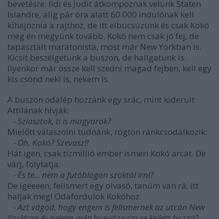
bevetésre. Ildi és Judit átkompoznak velünk Staten
Islandre, alig pár óra alatt 60.000 indulónak kell
kihajóznia a rajthoz, de itt elbúcsúzunk és csak Kokó
meg én megyünk tovább. Kokó nem csak jó fej, de
tapasztalt maratonista, most már New Yorkban is.
Kicsit beszélgetünk a buszon, de hallgatunk is.
Ilyenkor már össze kell szedni magad fejben, kell egy
kis csönd neki is, nekem is.
A buszon odalép hozzánk egy srác, mint kiderült
Attilának hívják.
- Sziasztok, ti is magyarok?
Mielőtt válaszolni tudnánk, rögtön ránkcsodálkozik:
- Oh, Kokó? Szevasz!!
Hát igen, csak tízmillió ember ismeri Kokó arcát. De
várj, folytatja:
- És te... nem a futóblogon szoktál írni?
De igeeeen, felismert egy olvasó, tanúm van rá, itt
haljak meg! Odafordulok Kokóhoz:
- Azt vágod, hogy engem is felismernek az utcán New
Yorkban és nekem még bunyóznom se kellett hozzá?