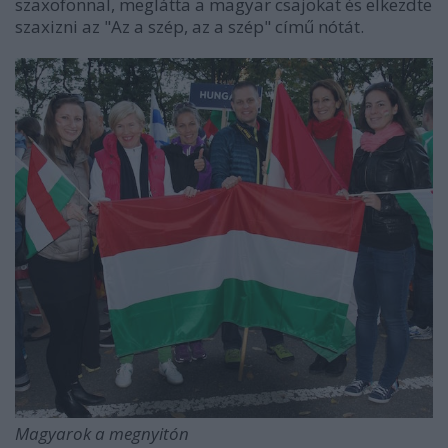
szaxofonnal, meglátta a magyar csajokat és elkezdte
szaxizni az "Az a szép, az a szép" című nótát.
Magyarok a megnyitón