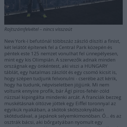
Rajtszámfelvétel
–
nincs visszaút
New York-i befutónál többszáz zászló díszíti a finist,
két lelátót építenek fel a Central Park közepén és
péntek este 125 nemzet vonulhat fel ünnepélyesen,
mint egy kis Olimpián. A szervezők adnak minden
országnak egy önkéntest, aki viszi a HUNGARY
táblát, egy hatalmas zászlót és egy csomó kicsit is,
hogy szépen tudjunk felvonulni - cserébe azt kérik,
hogy ha tudunk, népviseletben jöjjünk. Mi nem
voltunk ennyire profik, bár Ági piros-fehér-zöld
rúzzsal kipingálta mindenki arcát. A franciák bezzeg
muskétásnak öltözve jöttek egy Eiffel toronnyal az
egyikük nyakában, a skótok skótszoknyában
skótdudával, a japánok selyemkimonóban. Ó... és az
osztrák bácsi, aki bőrgatyában nyomult egy