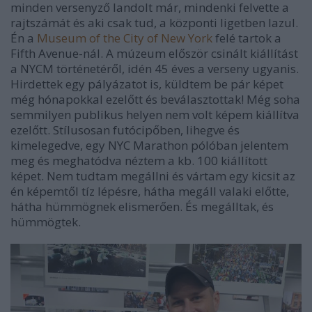
minden versenyző landolt már, mindenki felvette a
rajtszámát és aki csak tud, a központi ligetben lazul.
Én a
Museum of the City of New York
felé tartok a
Fifth Avenue-nál. A múzeum először csinált kiállítást
a NYCM történetéről, idén 45 éves a verseny ugyanis.
Hirdettek egy pályázatot is, küldtem be pár képet
még hónapokkal ezelőtt és beválasztottak! Még soha
semmilyen publikus helyen nem volt képem kiállítva
ezelőtt. Stílusosan futócipőben, lihegve és
kimelegedve, egy NYC Marathon pólóban jelentem
meg és meghatódva néztem a kb. 100 kiállított
képet. Nem tudtam megállni és vártam egy kicsit az
én képemtől tíz lépésre, hátha megáll valaki előtte,
hátha hümmögnek elismerően. És megálltak, és
hümmögtek.