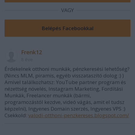
VAGY
Frenk12
8 éve
Érdekelnek otthoni munkák, pénzkeresési lehetőség?
(Nincs MLM, piramis, egyéb visszataszító dolog :) )
Amivel találkozhatsz: YouTube partner program és
nézettség növelés, Instagram Marketing, Fordítási
Munkák, Freelancer munkák (bármi,
programozástól kezdve, videó vágás, amit el tudsz
képzelni), Ingyenes Domain szerzés, Ingyenes VPS :)
Csekkold:
valodi-otthoni-penzkereses.blogspot.com/