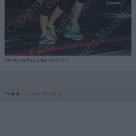
Shirley befutó képe késő este
Címkék:
futás
maraton
Kokó