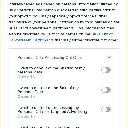
interest-based ads based on personal information utilized by
us or personal information disclosed to third parties prior to
your opt-out. You may separately opt-out of the further
disclosure of your personal information by third parties on the
IAB’s list of downstream participants. This information may
also be disclosed by us to third parties on the
IAB’s List of
Downstream Participants
that may further disclose it to other
third parties.
Please note that this website/app uses one or more Google
Personal Data Processing Opt Outs
services and may gather and store information including but
not limited to your visit or usage behaviour. You may click to
I want to opt-out of the Sharing of my
personal data.
grant or deny consent to Google and its third-party tags to
Katz's Delicatesssen – 1888 óta nyitva
Opted In
use your data for below specified purposes in below Google
consent section.
I want to opt-out of the Sale of my
Personal Data.
Opted In
I want to opt-out of processing my
Personal Data for Targeted Advertising.
Opted In
I want to opt-out of Collection, Use,