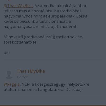
@That'sMyBike
: Az amerikaiaknak általában
teljesen más a hozzáállásuk a tradícióhoz,
hagyományhoz mint az európaiaknak. Sokkal
kevésbé becsülik a tardícionálisat, a
hagyományosat, mint az újat, modernt.
Mindkettő (tradicionális/új) mellett sok érv
sorakoztatható fel.
bio
That'sMyBike
12 éve
@Reggie
: NEM a közegészségügyi helyzetükre
utaltam, hanem a hangulatukra. De sebaj.