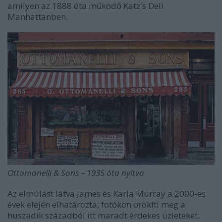
amilyen az 1888 óta működő Katz's Deli
Manhattanben.
Ottomanelli & Sons – 1935 óta nyitva
Az elmúlást látva James és Karla Murray a 2000-es
évek elején elhatározta, fotókon örökíti meg a
huszadik századból itt maradt érdekes üzleteket.