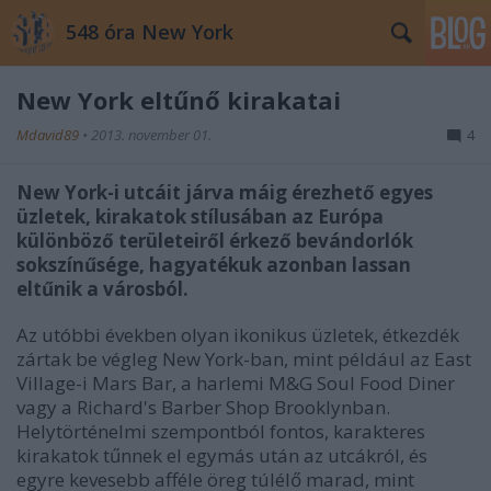
548 óra New York
New York eltűnő kirakatai
Mdavid89
•
2013. november 01.
4
New York-i utcáit járva máig érezhető egyes
üzletek, kirakatok stílusában az Európa
különböző területeiről érkező bevándorlók
sokszínűsége, hagyatékuk azonban lassan
eltűnik a városból.
Az utóbbi években olyan ikonikus üzletek, étkezdék
zártak be végleg New York-ban, mint például a
z East
Village-i Mars Bar, a harlemi M&G Soul Food Diner
vagy a Richard's Barber Shop Brooklynban
.
Helytörténelmi szempontból fontos, karakteres
kirakatok tűnnek el egymás után az utcákról, és
egyre kevesebb afféle öreg túlélő marad, mint