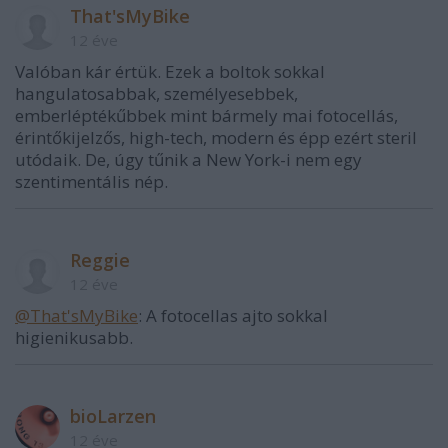
That'sMyBike
12 éve
Valóban kár értük. Ezek a boltok sokkal
hangulatosabbak, személyesebbek,
emberléptékűbbek mint bármely mai fotocellás,
érintőkijelzős, high-tech, modern és épp ezért steril
utódaik. De, úgy tűnik a New York-i nem egy
szentimentális nép.
Reggie
12 éve
@That'sMyBike
: A fotocellas ajto sokkal
higienikusabb.
bioLarzen
12 éve