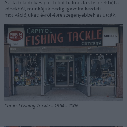
Azóta tekintélyes portfóliót halmoztak fel ezekből a
képekből, munkájuk pedig igazolta kezdeti
motivációjukat: évről-évre szegényebbek az utcák.
Capitol Fishing Tackle – 1964 - 2006