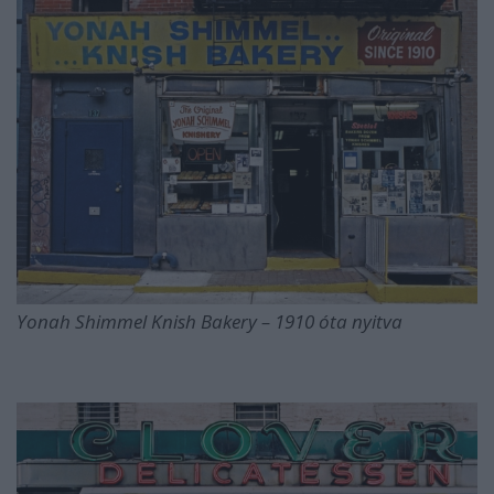
Yonah Shimmel Knish Bakery – 1910 óta nyitva