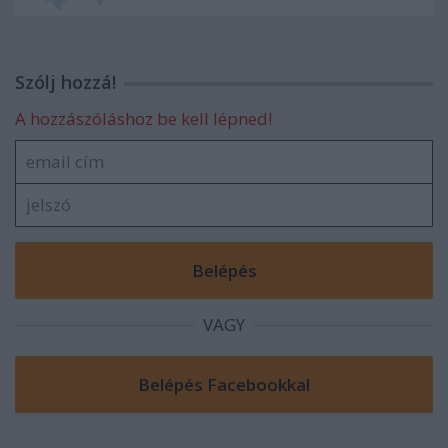
Szólj hozzá!
A hozzászóláshoz be kell lépned!
VAGY