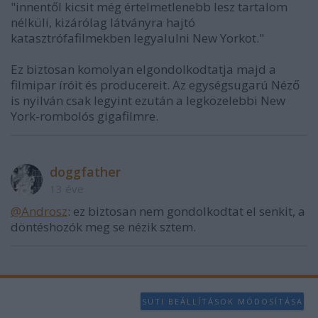
"innentől kicsit még értelmetlenebb lesz tartalom
nélküli, kizárólag látványra hajtó
katasztrófafilmekben legyalulni New Yorkot."
Ez biztosan komolyan elgondolkodtatja majd a
filmipar íróit és producereit. Az egységsugarú Néző
is nyilván csak legyint ezután a legközelebbi New
York-rombolós gigafilmre.
doggfather
13 éve
@Androsz
: ez biztosan nem gondolkodtat el senkit, a
döntéshozók meg se nézik sztem.
SÜTI BEÁLLÍTÁSOK MÓDOSÍTÁSA