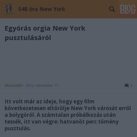
548 óra New York
Egyórás orgia New York
pusztulásáról
Mdavid89
•
2012. december 11.
2
Itt volt már az ideje, hogy egy film
következetesen eltörölje New York városát erről
a bolygóról. A számtalan próbálkozás után
tessék, itt van végre: hatvanöt perc tömény
pusztulás.