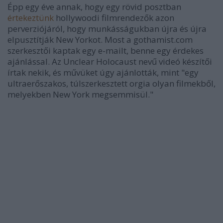
Épp egy éve annak, hogy egy rövid posztban
értekeztünk
hollywoodi filmrendezők azon
perverziójáról, hogy munkásságukban újra és újra
elpusztítják New Yorkot. Most a gothamist.com
szerkesztői kaptak egy e-mailt, benne egy érdekes
ajánlással. Az Unclear Holocaust nevű videó készítői
írtak nekik, és művüket úgy ajánlották, mint "egy
ultraerőszakos, túlszerkesztett orgia olyan filmekből,
melyekben New York megsemmisül."