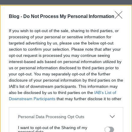
Blog -
Do Not Process My Personal Information
If you wish to opt-out of the sale, sharing to third parties, or
processing of your personal or sensitive information for
targeted advertising by us, please use the below opt-out
section to confirm your selection. Please note that after your
opt-out request is processed you may continue seeing
A hatvanöt perces videóban használt jeleneteket
interest-based ads based on personal information utilized by
ötven különböző filmből válogatták össze. Ezek közül
us or personal information disclosed to third parties prior to
szinte mindet bemutatták Magyarországon is, és
your opt-out. You may separately opt-out of the further
nem meglepő, hogy a hosszabb-rövidebb
disclosure of your personal information by third parties on the
vágásokban olyan akció-, és katasztrófafilmek
IAB’s list of downstream participants. This information may
köszönnek vissza, mint a Holnapután, A
also be disclosed by us to third parties on the
IAB’s List of
függetlenség napja, a Die Hard
–
Az élet mindig
Downstream Participants
that may further disclose it to other
drága, vagy a King Kong. Az érdekes alkotásnál talán
third parties.
csak a Village Voice értékelése különösebb, akik a
Please note that this website/app uses one or more Google
valaha készült legviccesebb 9/11-es filmként
Personal Data Processing Opt Outs
services and may gather and store information including but
jellemezték.
not limited to your visit or usage behaviour. You may click to
I want to opt-out of the Sharing of my
personal data.