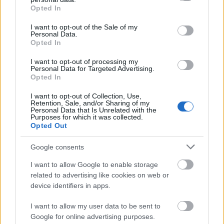
grant or deny consent to Google and its third-party tags to
Még ha mint mű nem is tetszik, az Unclear Holocaust
Opted In
use your data for below specified purposes in below Google
egy jó tükör Hollywoodnak, s egy mérföldkő egyben
consent section.
–
innentől kicsit még értelmetlenebb lesz tartalom
I want to opt-out of the Sale of my
Personal Data.
nélküli, kizárólag látványra hajtó
Opted In
katasztrófafilmekben legyalulni New Yorkot.
I want to opt-out of processing my
Personal Data for Targeted Advertising.
Opted In
I want to opt-out of Collection, Use,
Retention, Sale, and/or Sharing of my
Címkék:
film
videó
Unclear Holocaust
Personal Data that Is Unrelated with the
Purposes for which it was collected.
Opted Out
Google consents
Ajánlott bejegyzések:
I want to allow Google to enable storage
related to advertising like cookies on web or
device identifiers in apps.
Manhattani tetőbároktól a szomorú,
szürke Coney Island-ig – 12-14. nap
I want to allow my user data to be sent to
Google for online advertising purposes.