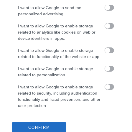
I want to allow Google to send me
Megnéztük, hogyan élnek a manhattani
personalized advertising.
gazdagok – 8-11. nap
I want to allow Google to enable storage
related to analytics like cookies on web or
device identifiers in apps.
Na, hányan tudják a Central Parkban, hol
van Magyarország?
I want to allow Google to enable storage
related to functionality of the website or app.
I want to allow Google to enable storage
Megjöttünk – 0. nap
related to personalization.
I want to allow Google to enable storage
related to security, including authentication
functionality and fraud prevention, and other
Légy a támogatónk!
user protection.
CONFIRM