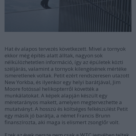
Hat év alapos tervezés következett. Mivel a tornyok
ekkor még építés alatt álltak, nagyon sok
nélkülözhetetlen információ, így az épületek közti
széljárás, valamint a tornyok kilengésének mértéke
ismeretlenek voltak. Petit ezért rendszeresen utazott
New Yorkba, és ilyenkor egy helyi barátjával, Jim
Moore fotóssal helikopterről követték a
munkálatokat. A képek alapján készült egy
méretarányos makett, amelyen megtervezhette a
mutatványt. A hosszú és költséges felkészülést Petit
egy másik jó barátja, a német Francis Brunn
finanszírozta, aki maga is elismert zsonglőr volt.
Ezek az évek persze nem csak a WTC jegyében teltek.