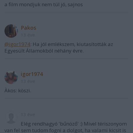
a film mondjuk nem túl jó, sajnos
Pakos
13 éve
@igor1974
: Ha jól emlékszem, kiutasították az
Egyesült Államokból néhány évre.
igor1974
13 éve
Àkos: köszi.
13 éve
Elég rendhagyó 'bűnöző' :) Mivel tériszonyom
van fel sem tudom fogni a dolgot, ha valami kicsit is