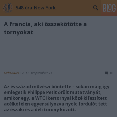
548 óra New York
A francia, aki összekötötte a
tornyokat
Mdavid89
•
2012. szeptember 11.
10
Az évszázad művészi bűntette
–
sokan máig így
emlegetik Philippe Petit őrült mutatványát,
amikor egy, a WTC ikertornyai közé kifeszített
acélkötélen egyensúlyozva nyolc fordulót tett
az északi és a déli torony között.