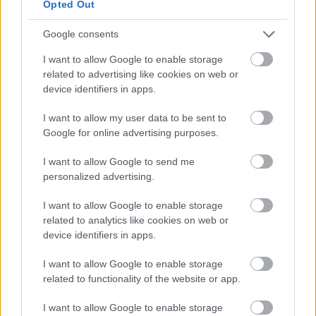
a
lenyűgöző
fotók, melyek abban a 45 percben
Opted Out
készültek. A hatóságok persze nyíltan elítélték tettét,
a New York-iak csodálták a bátor franciát, aki elérte
Google consents
a régóta várt ismertséget.
I want to allow Google to enable storage
related to advertising like cookies on web or
Később több dokumentumfilm feldolgozta Petit és
device identifiers in apps.
barátai történetét. A hatéves tervezést, a
megfigyeléseket, az irathamisításokat és a rengeteg
I want to allow my user data to be sent to
kalandot a legjobban talán a 2008-ban bemutatott
Google for online advertising purposes.
Ember a magasban
című film
meséli el
. A BAFTA-
díjas alkotásban a résztvevők mondják el, hogy
I want to allow Google to send me
milyen volt belevágni egy lehetetlennek tűnő
personalized advertising.
mutatványba.
I want to allow Google to enable storage
related to analytics like cookies on web or
device identifiers in apps.
Címkék:
magazin
wtc
kötéltánc
philippe petit
I want to allow Google to enable storage
related to functionality of the website or app.
I want to allow Google to enable storage