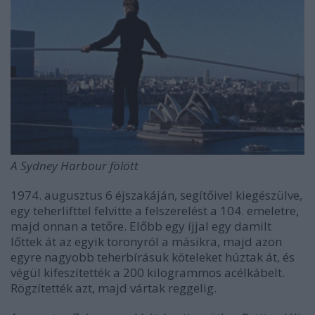
A Sydney Harbour fölött
1974. augusztus 6 éjszakáján, segítőivel kiegészülve,
egy teherlifttel felvitte a felszerelést a 104. emeletre,
majd onnan a tetőre. Előbb egy íjjal egy damilt
lőttek át az egyik toronyról a másikra, majd azon
egyre nagyobb teherbírásuk köteleket húztak át, és
végül kifeszítették a 200 kilogrammos acélkábelt.
Rögzítették azt, majd vártak reggelig.