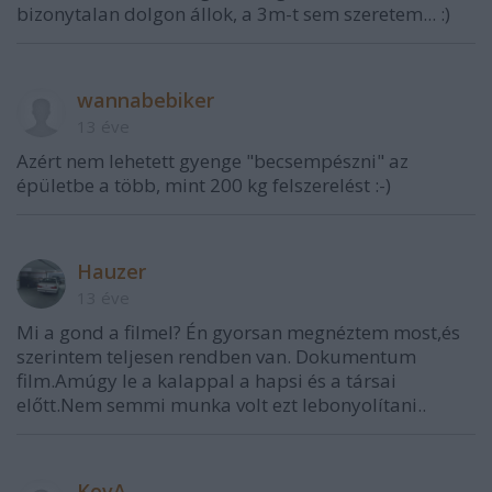
bizonytalan dolgon állok, a 3m-t sem szeretem... :)
wannabebiker
13 éve
Azért nem lehetett gyenge "becsempészni" az
épületbe a több, mint 200 kg felszerelést :-)
Hauzer
13 éve
Mi a gond a filmel? Én gyorsan megnéztem most,és
szerintem teljesen rendben van. Dokumentum
film.Amúgy le a kalappal a hapsi és a társai
előtt.Nem semmi munka volt ezt lebonyolítani..
KovA