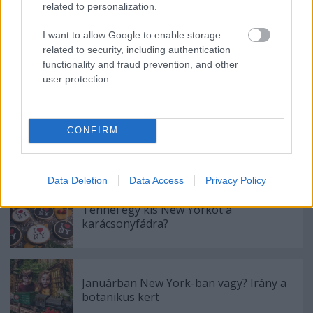
related to personalization.
Ajánlott bejegyzések:
I want to allow Google to enable storage
related to security, including authentication
Így néz ki a fülkéből egy nappali landolás
functionality and fraud prevention, and other
a JFK-n
user protection.
CONFIRM
Utólag színezett fotókon a kora huszadik
századi New York
Data Deletion
Data Access
Privacy Policy
Tennél egy kis New Yorkot a
karácsonyfádra?
Januárban New York-ban vagy? Irány a
botanikus kert