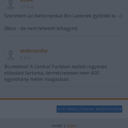
13 éve
Szerintem az iketornyokat Bin Ladenék győzték le. :-)
(Bocs - de nem lehetett kihagyni)
webvandor
9 éve
Büntetése? A Central Parkban kellett ingyenes
előadást tartania, természetesen nem 400
egynehány méter magasban.
SÜTI BEÁLLÍTÁSOK MÓDOSÍTÁSA
mobil
|
teljes