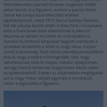
Petit ekkoriban szerzett hírnevet magának. Előbb
akkor került rá a figyelem, amikor a párizsi Notre
Dame két tornya közé kifeszített kötélen
egyensúlyozott, majd 1973-ban a Sydney Harbour
híd két pilonja között sétált. A New York-i mutatvány
előtt a franciának több alkalommal is sikerült
bejutnia az építési területre, és a tornyokba is.
Ilyenkor különböző tárgyakat hagyott szerteszét a
szinteken és később a tetőn is, hogy lássa, milyen
szintű a biztonság. Petit hamis személyazonosítókkal
érte el, hogy a tetőre is felengedjék. Volt, hogy
vállalkozónak adta ki magát, máskor újságírónak,
aki egy francia építészeti magazinnak készít cikket
az építkezésekről. Ezeken az alkalmakon megfigyelte
azt is, hogy mikor váltják egymást a munkások,
mikor a leglazább a figyelem.