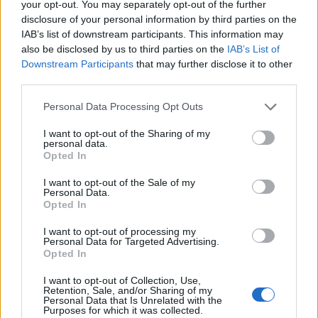
your opt-out. You may separately opt-out of the further
disclosure of your personal information by third parties on the
IAB’s list of downstream participants. This information may
also be disclosed by us to third parties on the
IAB’s List of
Downstream Participants
that may further disclose it to other
third parties.
Please note that this website/app uses one or more Google
Personal Data Processing Opt Outs
services and may gather and store information including but
not limited to your visit or usage behaviour. You may click to
I want to opt-out of the Sharing of my
personal data.
grant or deny consent to Google and its third-party tags to
Opted In
use your data for below specified purposes in below Google
consent section.
I want to opt-out of the Sale of my
Personal Data.
Opted In
I want to opt-out of processing my
Újságírók és rendőrök gyűrűjében
Personal Data for Targeted Advertising.
Opted In
Aznap
világszerte
híradások számoltak be az őrült
I want to opt-out of Collection, Use,
teljesítményről, a következő napokban pedig a
Retention, Sale, and/or Sharing of my
Personal Data that Is Unrelated with the
legnagyobb lapok címoldalára kerültek azok
Purposes for which it was collected.