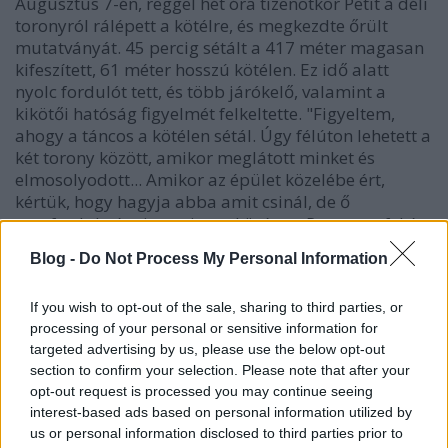
Augusztus 7-én, reggel hét óra tizenötkor Petit a déli
toronyról rálépett a kötélre, és megkezdte őrült
mutatványát. 45 percig sétált a 417 méter magasan
kifeszített, 61 méter hosszú kötélen. Ez idő alatt
nyolc fordulót tett, és több járókelő, valamint a
kikötői hatóság figyelmét felkeltette. "Figyeltem,
ahogy a táncos a kötélen sétál. Úgy félúton lehetett a
két torony között, amikor meglátott minket és
elmosolyodott... Amikor az épület közelébe ért,
kértük, hogy hagyja abba amit csinál, de ő
megfordult, és visszasietett középre. Pattogott fel és
le. Hihetetlen látvány volt."
–
emlékezett a napra az
Blog -
Do Not Process My Personal Information
egyik kiérkező tiszt. Petit-t figyelmeztette egy barátja
is, hogy a rendőrök helikoptert fognak küldeni, hogy
If you wish to opt-out of the sale, sharing to third parties, or
megpróbálják leszedni, ha csak nem adja fel magát,
processing of your personal or sensitive information for
de ekkor még nem jött le. A döntést csak akkor hozta
targeted advertising by us, please use the below opt-out
meg, amikor elkezdett esni az eső. A déli toronynál
section to confirm your selection. Please note that after your
fogták el, miután lelépett a kötélről. A rendőrök
opt-out request is processed you may continue seeing
megbilincselték, és durván letaszították a lépcsőn.
interest-based ads based on personal information utilized by
Ezt később úgy mesélte, mint a nap legveszélyesebb
us or personal information disclosed to third parties prior to
részét.