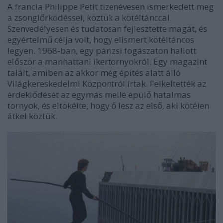
A francia Philippe Petit tizenévesen ismerkedett meg
a zsonglőrködéssel, köztük a kötéltánccal.
Szenvedélyesen és tudatosan fejlesztette magát, és
egyértelmű célja volt, hogy elismert kötéltáncos
legyen. 1968-ban, egy párizsi fogászaton hallott
először a manhattani ikertornyokról. Egy magazint
talált, amiben az akkor még építés alatt álló
Világkereskedelmi Központról írtak. Felkeltették az
érdeklődését az egymás mellé épülő hatalmas
tornyok, és eltökélte, hogy ő lesz az első, aki kötélen
átkel köztük.